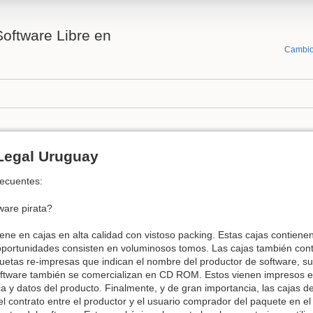
Software Libre en
Cambio
 Legal Uruguay
recuentes:
ware pirata?
iene en cajas en alta calidad con vistoso packing. Estas cajas contiene
portunidades consisten en voluminosos tomos. Las cajas también cont
uetas re-impresas que indican el nombre del productor de software, su 
ftware también se comercializan en CD ROM. Estos vienen impresos en
a y datos del producto. Finalmente, y de gran importancia, las cajas del
l contrato entre el productor y el usuario comprador del paquete en el