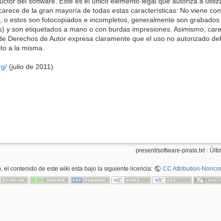
uctor del software. Este es el único elemento legal que autoriza a utili
a carece de la gran mayoría de todas estas características: No viene co
 o estos son fotocopiados e incompletos, generalmente son grabados
s) y son etiquetados a mano o con burdas impresiones. Asimismo, carec
e Derechos de Autor expresa claramente que el uso no autorizado del s
ito a la misma.
rg/
(julio de 2011)
present/software-pirata.txt
· Últ
 el contenido de este wiki esta bajo la siguiente licencia:
CC Attribution-Noncom